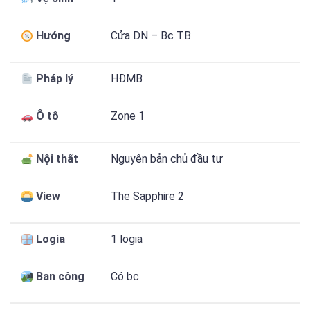
Hướng
Cửa DN – Bc TB
Pháp lý
HĐMB
Ô tô
Zone 1
Nội thất
Nguyên bản chủ đầu tư
View
The Sapphire 2
Logia
1 logia
Ban công
Có bc