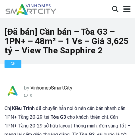
[Đã bán] Cần bán – Tòa G3 –
1PN+ – 48m² – 1 Vs – Giá 3,625
tỷ – View The Sapphire 2
CH
by
VinhomesSmartCity
0
Chị
Kiều Trinh
đã chuyển hẳn nơi ở nên cần bán nhanh căn
1PN+ Tầng 20-29 tại
Tòa G3
cho khách thiện chí. Căn
1PN+ Tầng 20-29 sở hữu layout thông minh, đón sáng tốt –
mang lại cảm giác thoáng đãng. Từ
Tòa G3
, vài bước là tới