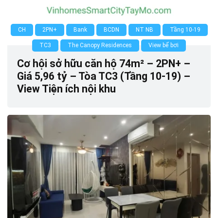
CH
2PN+
Bank
BCDN
NT NB
Tầng 10-19
TC3
The Canopy Residences
View bể bơi
Cơ hội sở hữu căn hộ 74m² – 2PN+ –
Giá 5,96 tỷ – Tòa TC3 (Tầng 10-19) –
View Tiện ích nội khu
0