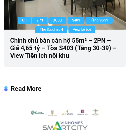
CH
2PN
BCDB
S403
Tầng 30-39
The Sapphire 4
View bể bơi
Chính chủ bán căn hộ 55m² – 2PN –
Giá 4,65 tỷ – Tòa S403 (Tầng 30-39) –
View Tiện ích nội khu
Read More