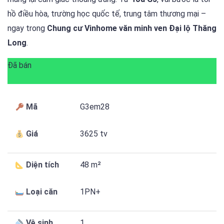
hồ điều hòa, trường học quốc tế, trung tâm thương mại –
ngay trong
Chung cư Vinhome văn minh ven Đại lộ Thăng
Long
.
Đã bán
Mã
G3em28
Giá
3625 tv
Diện tích
48 m²
Loại căn
1PN+
Vệ sinh
1