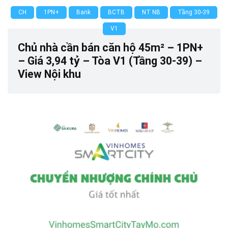
CH
1PN+
Bank
BCTB
NT NB
Tầng 30-39
V1
Chủ nhà cần bán căn hộ 45m² – 1PN+
– Giá 3,94 tỷ – Tòa V1 (Tầng 30-39) –
View Nội khu
0