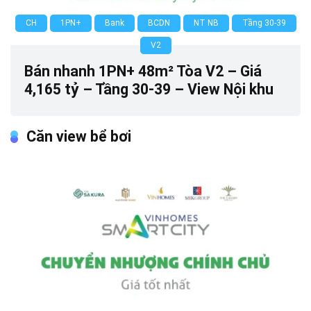
CH
1PN+
Bank
BCDN
NT NB
Tầng 30-39
V2
Bán nhanh 1PN+ 48m² Tòa V2 – Giá
4,165 tỷ – Tầng 30-39 – View Nội khu
Căn view bể bơi
0