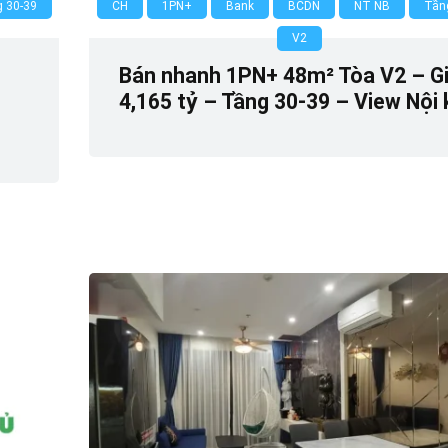
 30-39
CH
1PN+
Bank
BCDN
NT NB
Tần
V2
Bán nhanh 1PN+ 48m² Tòa V2 – G
4,165 tỷ – Tầng 30-39 – View Nội
0