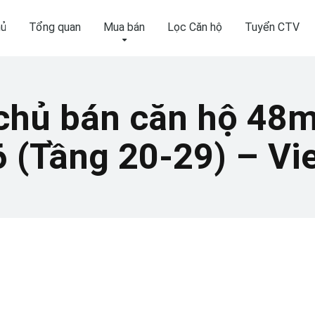
hủ
Tổng quan
Mua bán
Lọc Căn hộ
Tuyển CTV
 chủ bán căn hộ 48m
6 (Tầng 20-29) – V