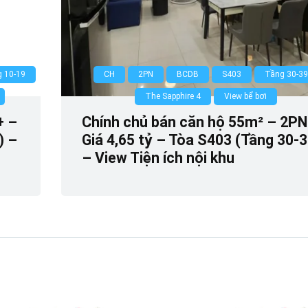
 10-19
CH
2PN
BCDB
S403
Tầng 30-39
The Sapphire 4
View bể bơi
+ –
Chính chủ bán căn hộ 55m² – 2PN
) –
Giá 4,65 tỷ – Tòa S403 (Tầng 30-3
– View Tiện ích nội khu