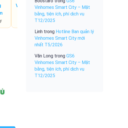
Boostaro
trong
GS6
g
Vay ngân hàng
Nội thất
Vinhomes Smart City – Mặt
m
nguyên bản
Chủ đang vay
bằng, tiện ích, phí dịch vụ
T12/2025
y
Dễ decor mới
Linh
trong
Hotline Ban quản lý
Vinhomes Smart City mới
0
nhất T5/2026
Văn Long
trong
GS6
Vinhomes Smart City – Mặt
bằng, tiện ích, phí dịch vụ
T12/2025