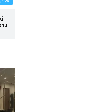
g 30-39
iá
 khu
0