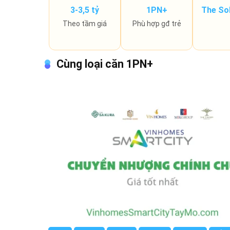
3-3,5 tỷ
1PN+
The So
Theo tầm giá
Phù hợp gđ trẻ
Cùng loại căn 1PN+