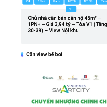
CH
1PN+
Bank
BCTB
NT NB
Tầng
V1
Chủ nhà cần bán căn hộ 45m² –
1PN+ – Giá 3,94 tỷ – Tòa V1 (Tầng
30-39) – View Nội khu
Căn view bể bơi