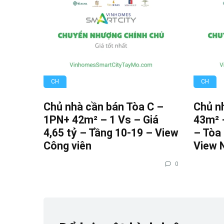
CH
CH
Chủ nhà cần bán Tòa C –
Chủ n
1PN+ 42m² – 1 Vs – Giá
43m² –
4,65 tỷ – Tầng 10-19 – View
– Tòa
Công viên
View 
0