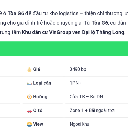
9 ở
Tòa G6
để đầu tư kho logistics – thiện chí thương l
ng cho gia đình trẻ hoặc chuyên gia. Từ
Tòa G6
, cư dân 
 trung tâm
Khu dân cư VinGroup ven Đại lộ Thăng Long
.
Giá
3490 bp
Loại căn
1PN+
Hướng
Cửa TB – Bc DN
Ô tô
Zone 1 + Bãi ngoài trời
View
Ngoại khu