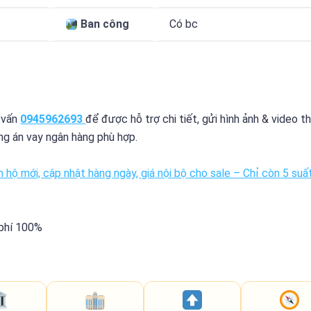
Ban công
Có bc
 vấn
0945962693
để được hỗ trợ chi tiết, gửi hình ảnh & video t
ơng án vay ngân hàng phù hợp.
 hộ mới, cập nhật hàng ngày, giá nội bộ cho sale – Chỉ còn
5 suấ
 phí 100%