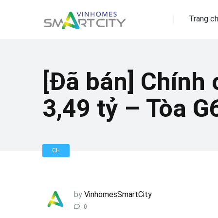
Trang c
[Đã bán] Chính
3,49 tỷ – Tòa G
CH
by
VinhomesSmartCity
0