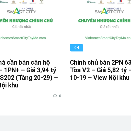
CH
hà cần bán căn hộ
Chính chủ bán 2PN 6
 1PN+ – Giá 3,94 tỷ
Tòa V2 – Giá 5,82 tỷ 
 S202 (Tầng 20-29) –
10-19 – View Nội khu
Nội khu
0