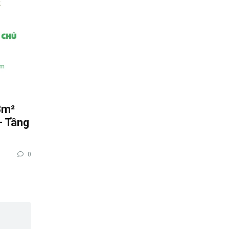
3m²
– Tầng
0