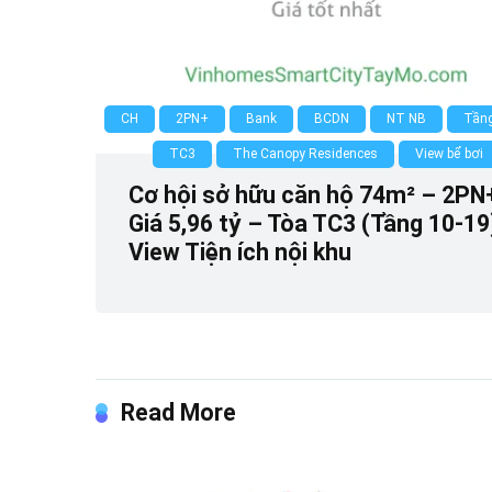
CH
2PN+
Bank
BCDN
NT NB
Tầng
TC3
The Canopy Residences
View bể bơi
Cơ hội sở hữu căn hộ 74m² – 2PN
Giá 5,96 tỷ – Tòa TC3 (Tầng 10-19
View Tiện ích nội khu
Read More