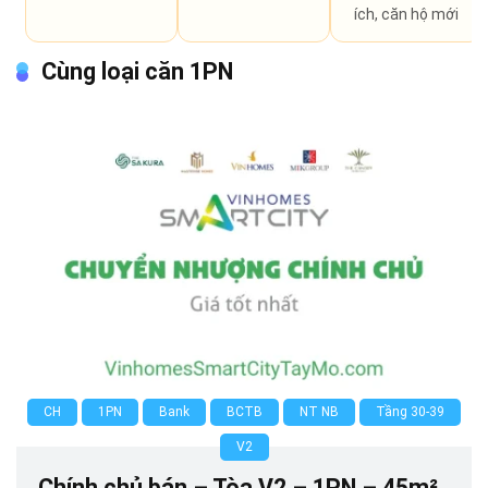
ích, căn hộ mới
Cùng loại căn 1PN
0
CH
1PN
Bank
BCTB
NT NB
Tầng 30-39
V2
Chính chủ bán – Tòa V2 – 1PN – 45m²