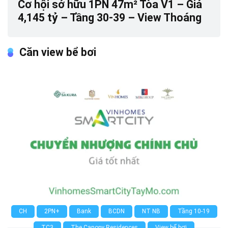
Cơ hội sở hữu 1PN 47m² Tòa V1 – Giá
4,145 tỷ – Tầng 30-39 – View Thoáng
Căn view bể bơi
0
CH
2PN+
Bank
BCDN
NT NB
Tầng 10-19
TC3
The Canopy Residences
View bể bơi