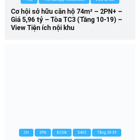
Cơ hội sở hữu căn hộ 74m² – 2PN+ –
Giá 5,96 tỷ – Tòa TC3 (Tầng 10-19) –
View Tiện ích nội khu
0
CH
2PN
BCDB
S403
Tầng 30-39