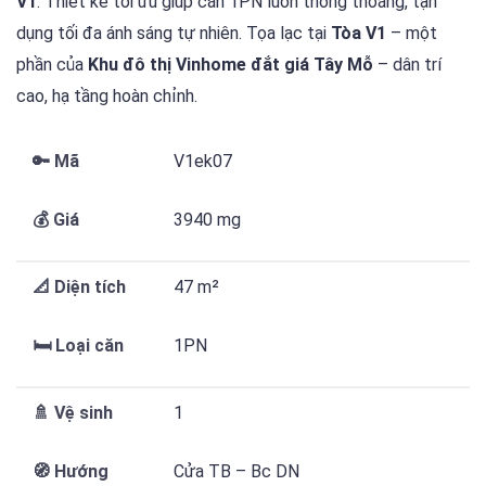
V1
. Thiết kế tối ưu giúp căn 1PN luôn thông thoáng, tận
dụng tối đa ánh sáng tự nhiên. Tọa lạc tại
Tòa V1
– một
phần của
Khu đô thị Vinhome đắt giá Tây Mỗ
– dân trí
cao, hạ tầng hoàn chỉnh.
🔑
Mã
V1ek07
💰
Giá
3940 mg
📐
Diện tích
47 m²
🛏️
Loại căn
1PN
🚿
Vệ sinh
1
🧭
Hướng
Cửa TB – Bc DN