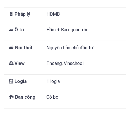
📄
Pháp lý
HĐMB
🚗
Ô tô
Hầm + Bãi ngoài trời
🛋️
Nội thất
Nguyên bản chủ đầu tư
🌅
View
Thoáng, Vinschool
🪟
Logia
1 logia
🏞️
Ban công
Có bc