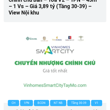
– 1 Vs – Giá 3,89 tỷ (Tầng 30-39) –
View Nội khu
0
CH
1PN
BCDN
NT NB
Tầng 30-39
V1