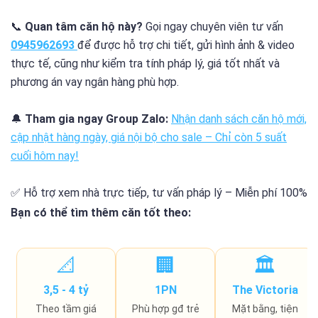
📞
Quan tâm căn hộ này?
Gọi ngay chuyên viên tư vấn
0945962693
để được hỗ trợ chi tiết, gửi hình ảnh & video
thực tế, cũng như kiểm tra tính pháp lý, giá tốt nhất và
phương án vay ngân hàng phù hợp.
🔔
Tham gia ngay Group Zalo:
Nhận danh sách căn hộ mới,
cập nhật hàng ngày, giá nội bộ cho sale – Chỉ còn
5 suất
cuối
hôm nay!
✅ Hỗ trợ xem nhà trực tiếp, tư vấn pháp lý – Miễn phí 100%
Bạn có thể tìm thêm căn tốt theo:
📐
🏢
🏛️
3,5 - 4 tỷ
1PN
The Victoria
Theo tầm giá
Phù hợp gđ trẻ
Mặt bằng, tiện