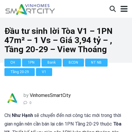
Đầu tư sinh lời Tòa V1 – 1PN
47m² – 1 Vs – Giá 3,94 tỷ – ,
Tầng 20-29 – View Thoáng
CH
1PN
Bank
BCDN
NT NB
Tầng 20-29
V1
by
VinhomesSmartCity
0
Chị
Như Hạnh
sẽ chuyển đến nơi công tác mới trong thời
gian ngắn nên cần bán lại căn 1PN Tầng 20-29 thuộc
Tòa